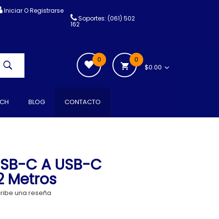
Iniciar O Registrarse
Soportes: (061) 502
162
0
0
$0.00
CH
BLOG
CONTACTO
USB-C A USB-C
2 Metros
ribe una reseña