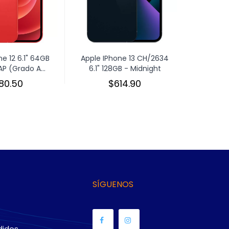
e 12 6.1" 64GB
Apple IPhone 13 CH/2634
Apple IP
P (Grado A...
6.1" 128GB - Midnight
DS 6.1
80.50
$614.90
SÍGUENOS
didos