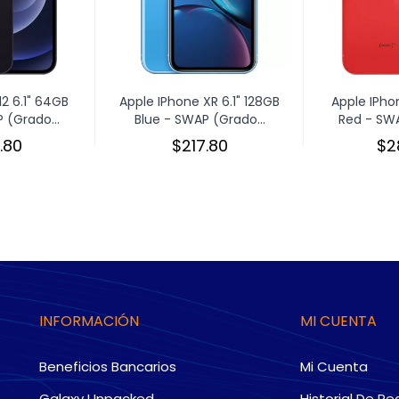
12 6.1" 64GB
Apple IPhone XR 6.1" 128GB
Apple IPhon
 (Grado...
Blue - SWAP (Grado...
Red - SWA
.80
$217.80
$2
INFORMACIÓN
MI CUENTA
Beneficios Bancarios
Mi Cuenta
Galaxy Unpacked
Historial De Pe