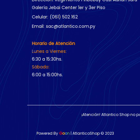
Galería Jebai Center 1er y 3er Piso
Celular:
(061) 502 162
Email:
sac@atlantico.com.py
Horario de Atención
Lunes a Viernes:
6:30 a 15:30hs.
Sábado:
6:00 a 15:00hs.
¡Atención! Atlantico Shop no p
Powered By
G
o
o
n
| AtlanticoShop © 2023