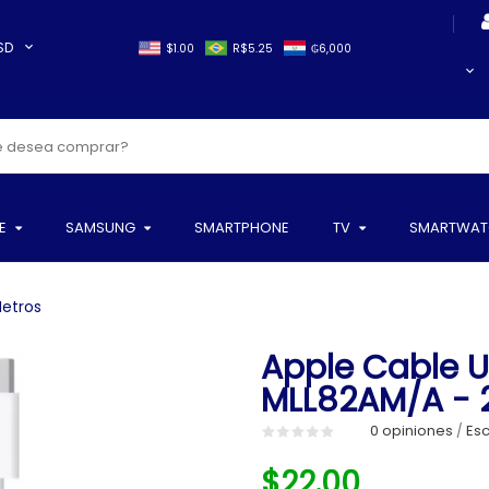
SD
$1.00
R$5.25
₲6,000
E
SAMSUNG
SMARTPHONE
TV
SMARTWAT
etros
Apple Cable 
MLL82AM/A - 
0 opiniones
Esc
/
$22.00