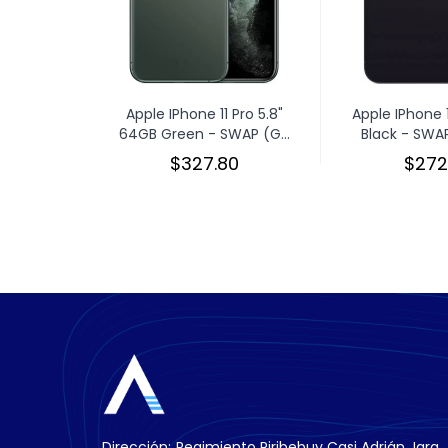
Apple IPhone 11 Pro 5.8"
Apple IPhone 
64GB Green - SWAP (G...
Black - SWAP
$327.80
$272
Dirección:
Regimiento Piribebuy Casi Adrián Jara