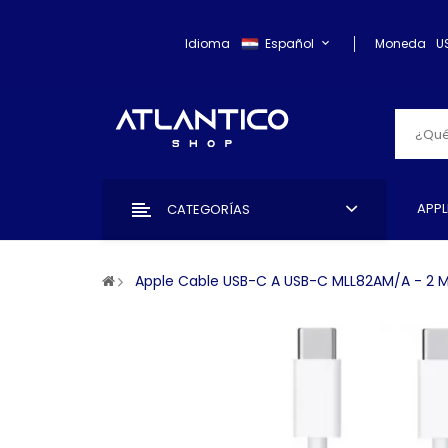
Idioma
Español
Moneda
U
APPL
CATEGORÍAS
Apple Cable USB-C A USB-C MLL82AM/A - 2 M