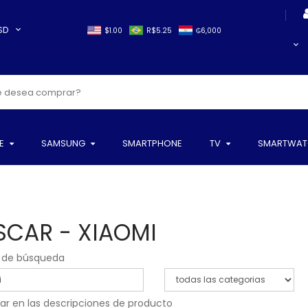
SD
$1.00
R$5.25
₲6,000
E
SAMSUNG
SMARTPHONE
TV
SMARTWAT
SCAR - XIAOMI
o de búsqueda
ar en las descripciones de producto