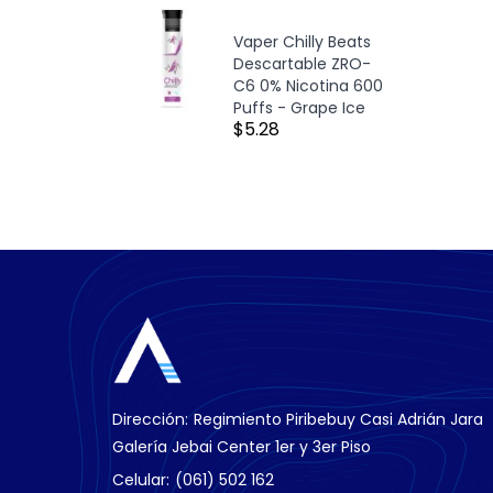
Vaper Chilly Beats
Descartable ZRO-
C6 0% Nicotina 600
Puffs - Grape Ice
$5.28
Dirección:
Regimiento Piribebuy Casi Adrián Jara
Galería Jebai Center 1er y 3er Piso
Celular:
(061) 502 162