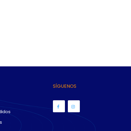
SÍGUENOS
didos
s