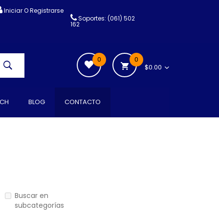
Iniciar O Registrarse
Soportes: (061) 502
162
0
0
$0.00
CH
BLOG
CONTACTO
Buscar en
subcategorías