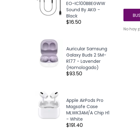
EO-IC100BBEGWW
Sound By AKG -
Black
$16.50
No hay p
Auricular Samsung
Galaxy Buds 2 SM-
R177 - Lavender
(Homologado)
$93.50
Apple AirPods Pro
Magsafe Case
MLWK3AM/A Chip H1
- White
$191.40