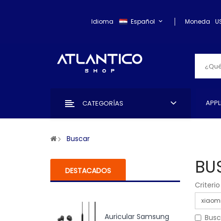
Idioma
Español
Moneda
U
APPL
CATEGORÍAS
Buscar
BU
DESTACADOS
Criteri
Auricular Samsung
Busc