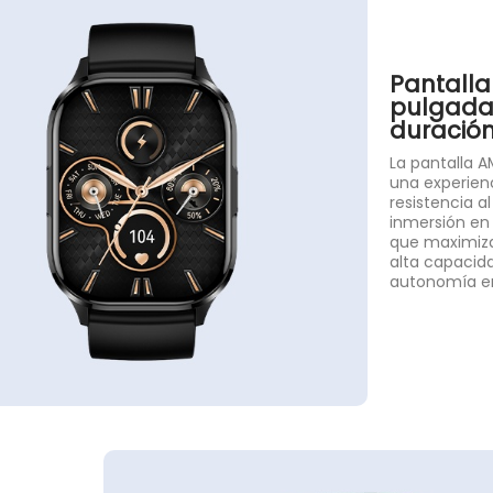
Pantalla 
pulgadas
duración
La pantalla A
una experienc
resistencia a
inmersión en 
que maximiza 
alta capacid
autonomía e