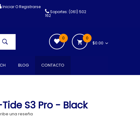
Iniciar O Registrarse
Soportes: (061) 502
162
0
0
$0.00
CH
BLOG
CONTACTO
Tide S3 Pro - Black
ribe una reseña