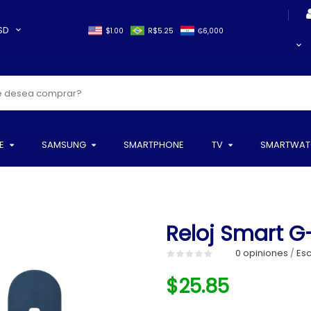
SD
$1.00
R$5.25
₲6,000
E
SAMSUNG
SMARTPHONE
TV
SMARTWAT
Reloj Smart G-
0 opiniones
Esc
/
$25.85