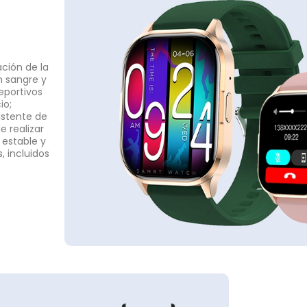
ción de la
n sangre y
eportivos
io;
istente de
e realizar
 estable y
, incluidos