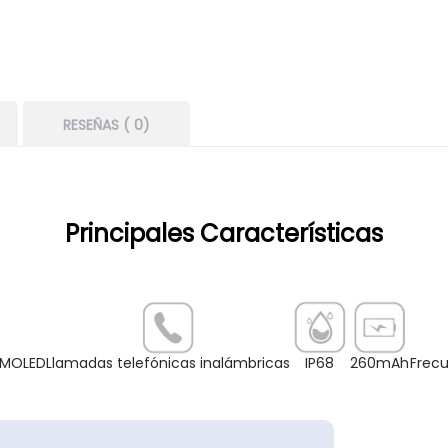
RESEÑAS ( 0)
Principales Características
AMOLED
Llamadas telefónicas inalámbricas
IP68
260mAh
Frecu