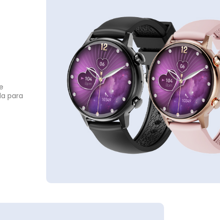
e
da para