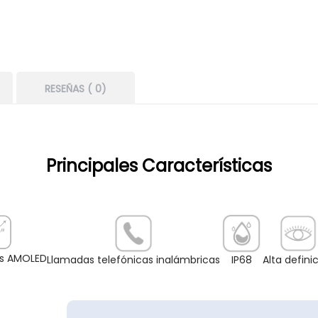
RESEÑAS ( 0)
Principales Características
as AMOLED
Llamadas telefónicas inalámbricas
IP68
Alta defini