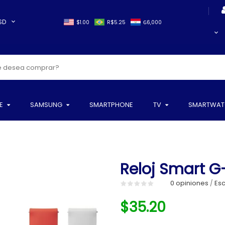
SD
$1.00
R$5.25
₲6,000
E
SAMSUNG
SMARTPHONE
TV
SMARTWAT
Reloj Smart G
0 opiniones
Esc
/
$35.20