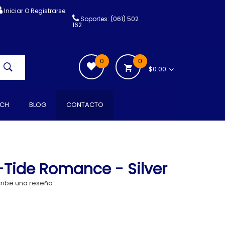
Iniciar O Registrarse
Soportes: (061) 502
162
0
0
$0.00
CH
BLOG
CONTACTO
-Tide Romance - Silver
ribe una reseña