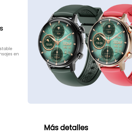
s
stable
ensajes en
Más detalles