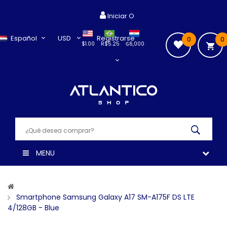
Iniciar O
Español
USD
Registrarse
0
0
$1.00
R$5.25
₲6,000
MENU
Smartphone Samsung Galaxy A17 SM-A175F DS LTE
4/128GB - Blue