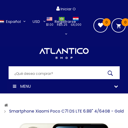
Iniciar O
Español
USD
Registrarse
0
0
$1.00
R$5.25
₲6,000
MENU
Smartphone Xiaomi Poco C71 DS LTE 6.88" 4/64GB - Gold