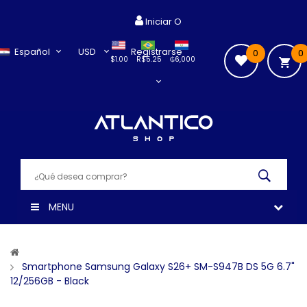
Iniciar O
Español
USD
Registrarse
0
0
$1.00
R$5.25
₲6,000
MENU
Smartphone Samsung Galaxy S26+ SM-S947B DS 5G 6.7"
12/256GB - Black