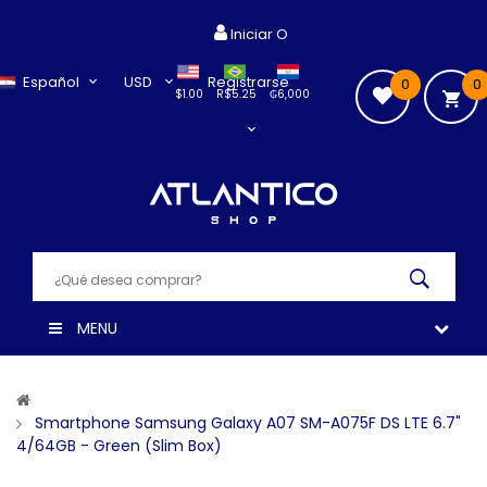
Iniciar O
Español
USD
Registrarse
0
0
$1.00
R$5.25
₲6,000
MENU
Smartphone Samsung Galaxy A07 SM-A075F DS LTE 6.7"
4/64GB - Green (Slim Box)