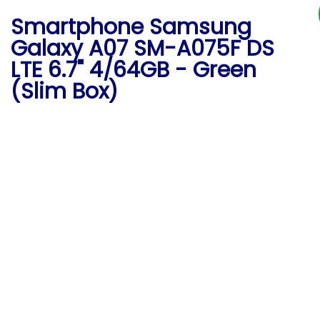
Smartphone Samsung
Galaxy A07 SM-A075F DS
LTE 6.7" 4/64GB - Green
(Slim Box)
0 opiniones
Escribe una reseña
/
$113.30
Marca:
SAMSUNG
Código de producto:
496773
Disponibilidad:
En stock
Cantidad