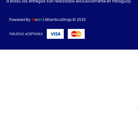
a Brasil, las entregas son realizadas exclusivamente en Paraguay.
Powered By
G
o
o
n
| AtlanticoShop © 2023
TARJETAS ACEPTADAS