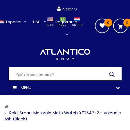
Iniciar O
Español
USD
Registrarse
0
0
$1.00
R$5.25
₲6,000
MENU
Reloj Smart Motorola Moto Watch XT2547-2 - Volcanic
Ash (Black)