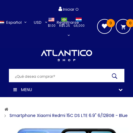
Iniciar O
Español
USD
Registrarse
0
0
$1.00
R$5.25
₲6,000
MENU
Smartphone Xiaomi Redmi 15C DS LTE 6.9" 6/128GB - Blue