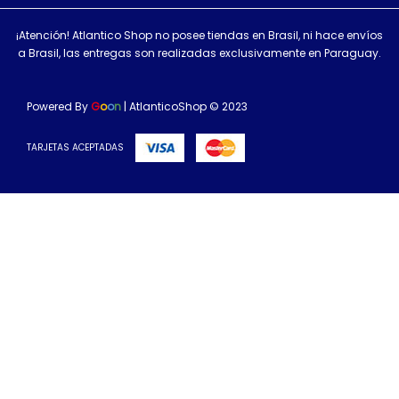
¡Atención! Atlantico Shop no posee tiendas en Brasil, ni hace envíos
a Brasil, las entregas son realizadas exclusivamente en Paraguay.
Powered By
G
o
o
n
| AtlanticoShop © 2023
TARJETAS ACEPTADAS