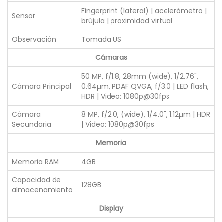
Fingerprint (lateral) | acelerómetro |
Sensor
brújula | proximidad virtual
Observación
Tomada US
Cámaras
50 MP, f/1.8, 28mm (wide), 1/2.76",
Cámara Principal
0.64µm, PDAF QVGA, f/3.0 | LED flash,
HDR | Video: 1080p@30fps
Cámara
8 MP, f/2.0, (wide), 1/4.0", 1.12µm | HDR
Secundaria
| Video: 1080p@30fps
Memoria
Memoria RAM
4GB
Capacidad de
128GB
almacenamiento
Display