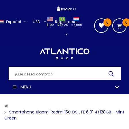
Iniciar O
Español
USD
Registrarse
0
0
$1.00
R$5.25
₲6,000
MENU
Smartphone Xiaomi Redmi 15C DS LTE 6.9" 4/128GB - Mint
Green