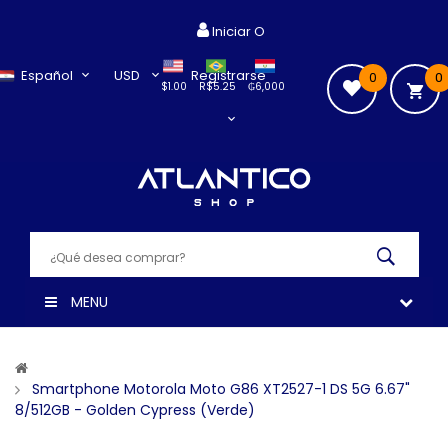
Iniciar O
Español
USD
Registrarse
0
0
$1.00
R$5.25
₲6,000
MENU
Smartphone Motorola Moto G86 XT2527-1 DS 5G 6.67"
8/512GB - Golden Cypress (verde)