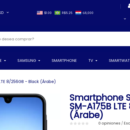
SD
$1.00
R$5.25
₲6,000
E
SAMSUNG
SMARTPHONE
TV
SMARTWAT
TE 8/256GB - Black (Árabe)
Smartphone S
SM-A175B LTE 
(Árabe)
0 opiniones
Esc
/