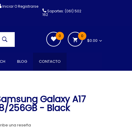
Iniciar O Registrarse
Soportes: (061) 502
162
0
0
$0.00
CH
BLOG
CONTACTO
amsung Galaxy A17
8/256GB - Black
ribe una reseña