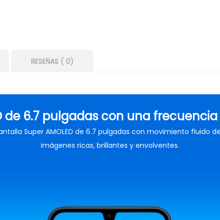
RESEÑAS ( 0)
 de 6.7 pulgadas con una frecuencia d
antalla Super AMOLED de 6.7 pulgadas con movimiento fluido de
imágenes ricas, brillantes y envolventes.