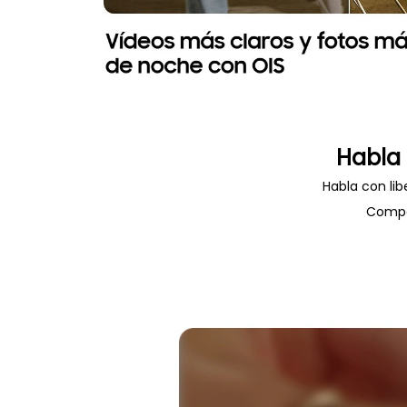
Habla 
Habla con lib
Compar