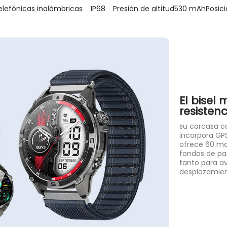
elefónicas inalámbricas
IP68
530 mAh
Presión de altitud
Posic
El bisel
resisten
su carcasa co
incorpora GPS
ofrece 60 mo
fondos de pan
tanto para av
desplazamien