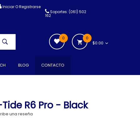
Iniciar O Registrarse
Soportes: (061) 502
162
0
0
$0.00
CH
BLOG
CONTACTO
Tide R6 Pro - Black
ribe una reseña