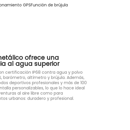
Función de brújula
ionamiento GPS
 metálico ofrece una
cia al agua superior
n certificación IP68 contra agua y polvo
, barómetro, altímetro y brújula. Además,
dos deportivos profesionales y más de 100
talla personalizables, lo que lo hace ideal
enturas al aire libre como para
tos urbanos: duradero y profesional.