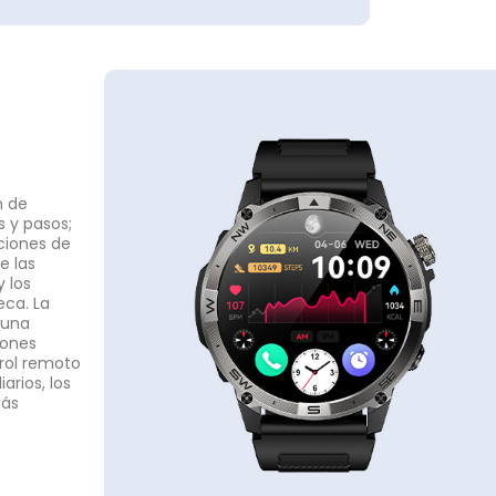
n de
s y pasos;
ciones de
e las
 los
eca. La
 una
iones
trol remoto
arios, los
más