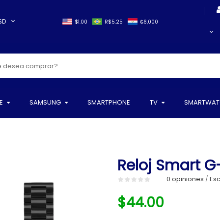
SD
$1.00
R$5.25
₲6,000
E
SAMSUNG
SMARTPHONE
TV
SMARTWAT
Reloj Smart G-
0 opiniones
Esc
/
$44.00