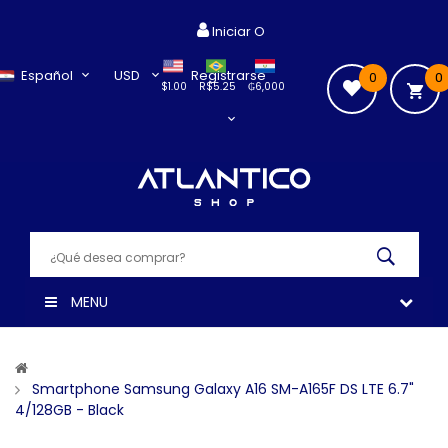
Iniciar O
Español
USD
Registrarse
0
0
$1.00
R$5.25
₲6,000
MENU
Smartphone Samsung Galaxy A16 SM-A165F DS LTE 6.7"
4/128GB - Black