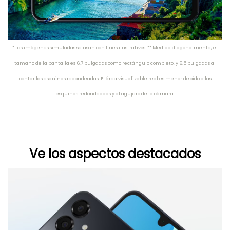
* Las imágenes simuladas se usan con fines ilustrativos. ** Medida diagonalmente, el
tamaño de la pantalla es 6.7 pulgadas como rectángulo completo, y 6.5 pulgadas al
contar las esquinas redondeadas. El área visualizable real es menor debido a las
esquinas redondeadas y al agujero de la cámara.
Ve los aspectos destacados