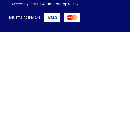
Powered By
G
o
o
n
| AtlanticoShop © 2023
TARJETAS ACEPTADAS