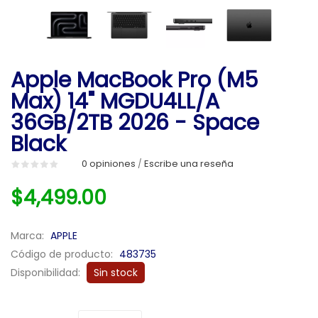
Apple MacBook Pro (M5
Max) 14" MGDU4LL/A
36GB/2TB 2026 - Space
Black
0 opiniones
Escribe una reseña
/
$4,499.00
Marca:
APPLE
Código de producto:
483735
Disponibilidad:
Sin stock