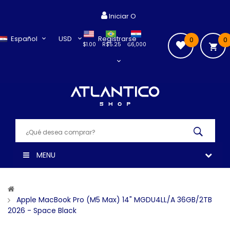
Iniciar O
Español
USD
Registrarse
0
0
$1.00
R$5.25
₲6,000
MENU
Apple MacBook Pro (M5 Max) 14" MGDU4LL/A 36GB/2TB
2026 - Space Black