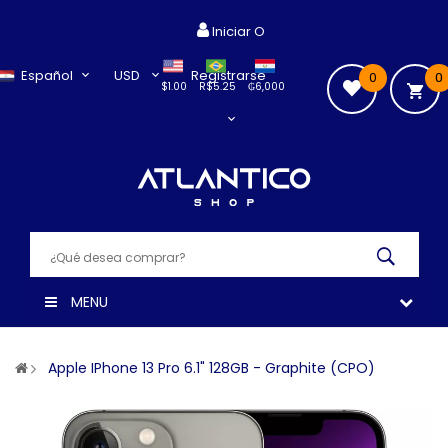
Iniciar O
Español
USD
Registrarse
0
0
$1.00
R$5.25
₲6,000
MENU
Apple IPhone 13 Pro 6.1" 128GB - Graphite (CPO)