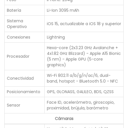
Batería
Li-Ion 3095 mAh
Sistema
iOS 15, actualizable a iOS 18 y superior
Operativo
Conexiones
Lightning
Hexa-core (2x3.23 GHz Avalanche +
4x1.82 GHz Blizzard) - Apple A15 Bionic
Procesador
(5 nm) - Apple GPU (5-core
graphics)
Wi-Fi 802.11 a/b/g/n/ac/6, dual-
Conectividad
band, hotspot - Bluetooth 5.0 - NFC
Posicionamiento
GPS, GLONASS, GALILEO, BDS, QZSS
Face ID, acelerómetro, giroscopio,
Sensor
proximidad, brújula, barómetro
Cámaras