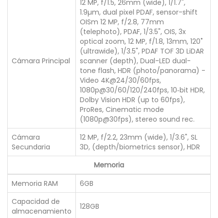
12 MP, f/1.5, 26mm (wide), 1/1.7",
1.9µm, dual pixel PDAF, sensor-shift
OISm 12 MP, f/2.8, 77mm
(telephoto), PDAF, 1/3.5", OIS, 3x
optical zoom, 12 MP, f/1.8, 13mm, 120˚
(ultrawide), 1/3.5", PDAF TOF 3D LiDAR
Cámara Principal
scanner (depth), Dual-LED dual-
tone flash, HDR (photo/panorama) -
Video 4K@24/30/60fps,
1080p@30/60/120/240fps, 10‑bit HDR,
Dolby Vision HDR (up to 60fps),
ProRes, Cinematic mode
(1080p@30fps), stereo sound rec.
Cámara
12 MP, f/2.2, 23mm (wide), 1/3.6", SL
Secundaria
3D, (depth/biometrics sensor), HDR
Memoria
Memoria RAM
6GB
Capacidad de
128GB
almacenamiento