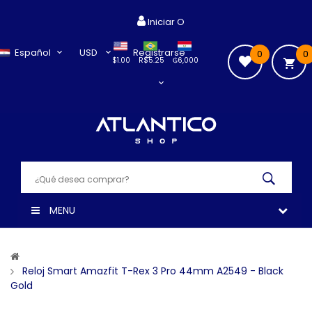
Iniciar O
Español
USD
Registrarse
0
0
$1.00
R$5.25
₲6,000
MENU
Reloj Smart Amazfit T-Rex 3 Pro 44mm A2549 - Black
Gold