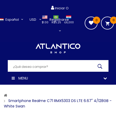
Iniciar O
Español
USD
Registrarse
0
0
$1.00
R$5.25
₲6,000
MENU
Smartphone Realme C71 RMX5303 DS LTE 6.67" 4/128GB -
White Swan