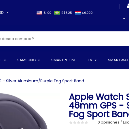
SD
$1.00
R$5.25
₲6,000
E
SAMSUNG
SMARTPHONE
TV
SMARTWAT
- Silver Aluminum/Purple Fog Sport Band
Apple Watch S
46mm GPS - S
Fog Sport Ba
0 opiniones
Esc
/