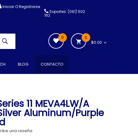
Iniciar O Registrarse
Soportes: (061) 502
162
0
0
$0.00
CH
BLOG
CONTACTO
eries 11 MEVA4LW/A
ilver Aluminum/Purple
nd
ribe una reseña