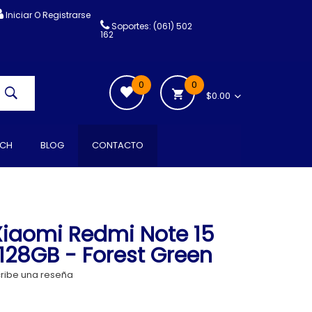
Iniciar O Registrarse
Soportes: (061) 502
162
0
0
$0.00
CH
BLOG
CONTACTO
iaomi Redmi Note 15
/128GB - Forest Green
ribe una reseña