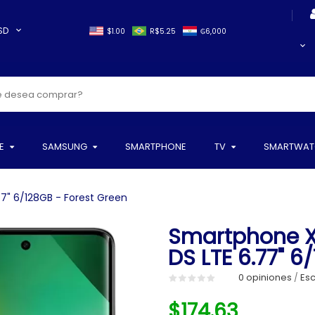
SD
$1.00
R$5.25
₲6,000
E
SAMSUNG
SMARTPHONE
TV
SMARTWAT
7" 6/128GB - Forest Green
Smartphone X
DS LTE 6.77" 6
0 opiniones
Esc
/
$174.63