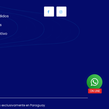
didos
s
tivo
das exclusivamente en Paraguay.