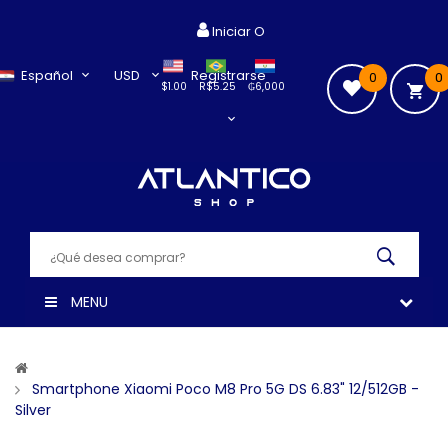
Iniciar O
Español
USD
Registrarse
0
0
$1.00
R$5.25
₲6,000
MENU
Smartphone Xiaomi Poco M8 Pro 5G DS 6.83" 12/512GB -
Silver