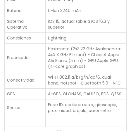
Batería
Li-Ion 3240 mAh
Sistema
iOS 15, actualizable a iOS 16.3 y
Operativo
superior
Conexiones
Lightning
Hexa-core (2x3.22 GHz Avalanche +
4xX.X GHz Blizzard) - Chipset Apple
Procesador
A15 Bionic (5 nm) - GPU Apple GPU
(4-core graphics)
Wi-Fi 802.11 a/b/g/n/ac/6, dual-
Conectividad
band, hotspot - Bluetooth 5.0 - NFC
GPS
A-GPS, GLONASS, GALILEO, BDS, QZSS
Face ID, acelerómetro, giroscopio,
Sensor
proximidad, brújula, barómetro