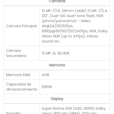
Cámaras
12 MP, f/1.6, 26mm (wide) 12 MP, f/2.4,
120˚, Dual-LED dual-tone flash, HDR
(photo/panorama) - Video
Cámara Principal
4K@24/30/60fps,
1080p@30/60/120/240fps, HDR, Dolby
Vision HDR (up to XXfps), stereo
sound rec.
Cámara
12 MP, SL 3D,HDR
Secundaria
Memoria
Memoria RAM
4GB
Capacidad de
128GB
almacenamiento
Display
Super Retina XDR OLED, HDR10, Dolby
Pantalla
Vision, 800 nits (HBM), 1200 nits