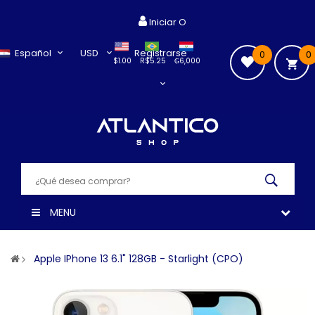
Iniciar O
Español
USD
Registrarse
0
0
$1.00
R$5.25
₲6,000
MENU
Apple IPhone 13 6.1" 128GB - Starlight (CPO)