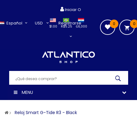
Iniciar O
Español
USD
Registrarse
0
0
$1.00
R$5.25
₲6,000
MENU
Reloj Smart G-Tide R3 - Black