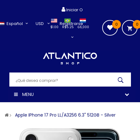
Iniciar O
Español
USD
Registrarse
0
0
$1.00
R$5.25
₲6,000
MENU
Apple IPhone 17 Pro LL/A3256 6.3" 512GB - Silver