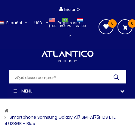
Iniciar O
Español
USD
Registrarse
0
0
$1.00
R$5.25
₲6,000
MENU
Smartphone Samsung Galaxy A17 SM-A175F DS LTE
4/128GB - Blue