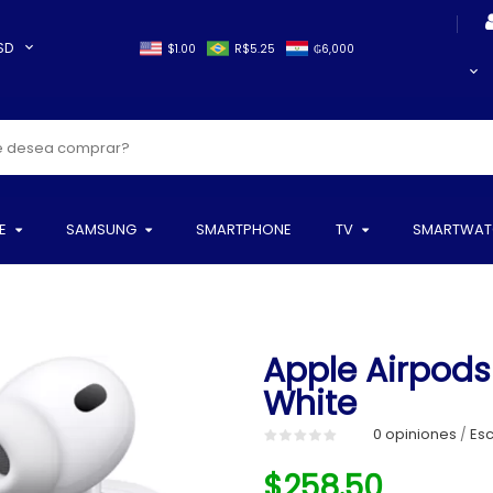
SD
$1.00
R$5.25
₲6,000
E
SAMSUNG
SMARTPHONE
TV
SMARTWAT
Apple Airpods
White
0 opiniones
Esc
/
$258.50