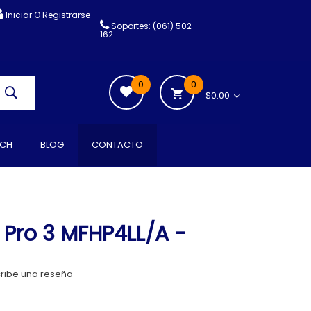
Iniciar O Registrarse
Soportes: (061) 502
162
0
0
$0.00
CH
BLOG
CONTACTO
 Pro 3 MFHP4LL/A -
ribe una reseña