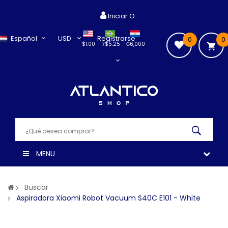
Iniciar O
Español
USD
Registrarse
0
0
$1.00
R$5.25
₲6,000
MENU
Buscar
Aspiradora Xiaomi Robot Vacuum S40C E101 - White