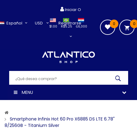
Iniciar O
Español
USD
Registrarse
0
0
$1.00
R$5.25
₲6,000
MENU
Smartphone Infinix Hot 60 Pro X6885 DS LTE 6.78"
8/256GB - Titanium Silver