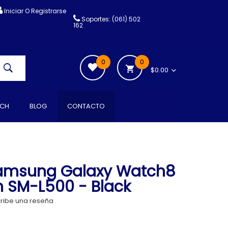
Iniciar O Registrarse
Soportes: (061) 502
162
0
0
$0.00
CH
BLOG
CONTACTO
Samsung Galaxy Watch8
 SM-L500 - Black
ribe una reseña