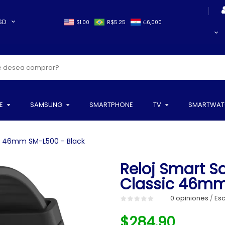
SD
$1.00
R$5.25
₲6,000
E
SAMSUNG
SMARTPHONE
TV
SMARTWAT
c 46mm SM-L500 - Black
Reloj Smart 
Classic 46mm
0 opiniones
Esc
/
$284.90