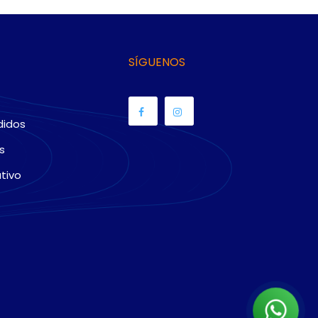
SÍGUENOS
didos
s
tivo