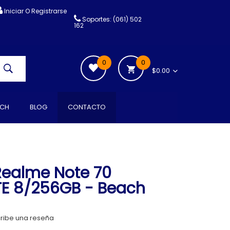
Iniciar O Registrarse
Soportes: (061) 502
162
0
0
$0.00
CH
BLOG
CONTACTO
ealme Note 70
TE 8/256GB - Beach
ribe una reseña