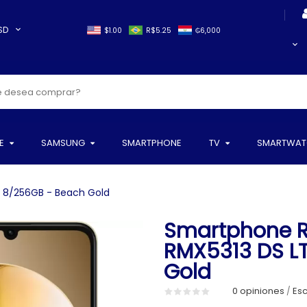
SD
$1.00
R$5.25
₲6,000
E
SAMSUNG
SMARTPHONE
TV
SMARTWAT
 8/256GB - Beach Gold
Smartphone R
RMX5313 DS L
Gold
0 opiniones
Esc
/