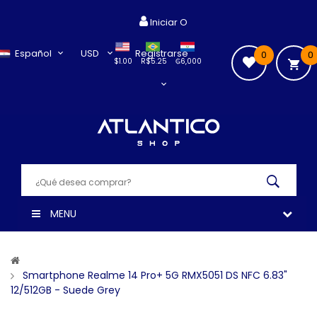
Iniciar O
Español
USD
Registrarse
0
0
$1.00
R$5.25
₲6,000
MENU
Smartphone Realme 14 Pro+ 5G RMX5051 DS NFC 6.83"
12/512GB - Suede Grey