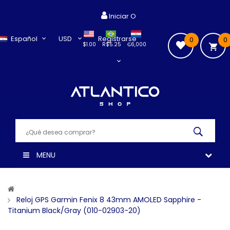
Iniciar O
Español
USD
Registrarse
0
0
$1.00
R$5.25
₲6,000
MENU
Reloj GPS Garmin Fenix 8 43mm AMOLED Sapphire -
Titanium Black/Gray (010-02903-20)