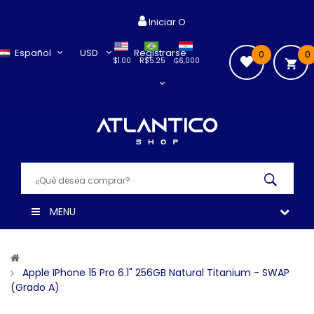
Iniciar O
Español
USD
Registrarse
0
0
$1.00
R$5.25
₲6,000
MENU
Apple IPhone 15 Pro 6.1" 256GB Natural Titanium - SWAP
(Grado A)