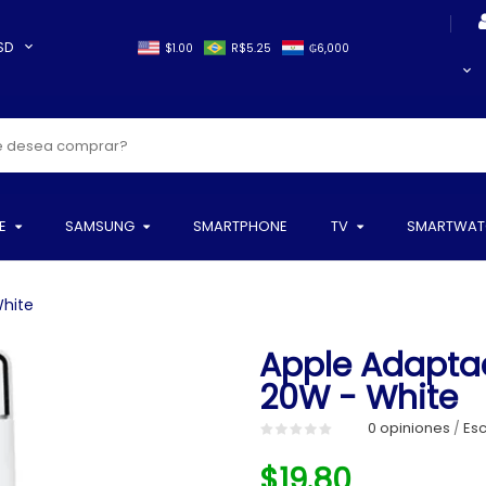
SD
$1.00
R$5.25
₲6,000
E
SAMSUNG
SMARTPHONE
TV
SMARTWAT
hite
Apple Adapta
20W - White
0 opiniones
Esc
/
$19.80