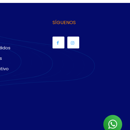
SÍGUENOS
didos
s
tivo