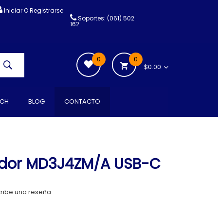
Iniciar O Registrarse
Soportes: (061) 502
162
0
0
$0.00
CH
BLOG
CONTACTO
dor MD3J4ZM/A USB-C
ribe una reseña