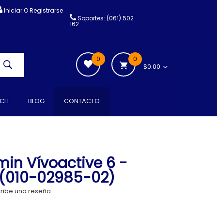
Iniciar O Registrarse
Soportes: (061) 502
162
0
0
$0.00
CH
BLOG
CONTACTO
min Vívoactive 6 -
 (010-02985-02)
ribe una reseña