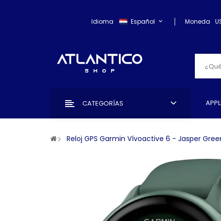
Idioma
Español
Moneda
U
APPL
CATEGORÍAS
Reloj GPS Garmin Vívoactive 6 - Jasper Gre