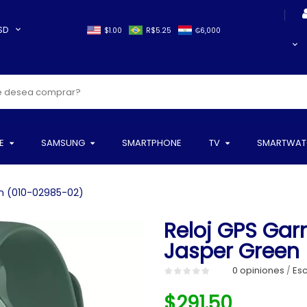
SD
$1.00
R$5.25
₲6,000
E
SAMSUNG
SMARTPHONE
TV
SMARTWAT
en (010-02985-02)
Reloj GPS Gar
Jasper Green
0 opiniones
Esc
/
$291.50