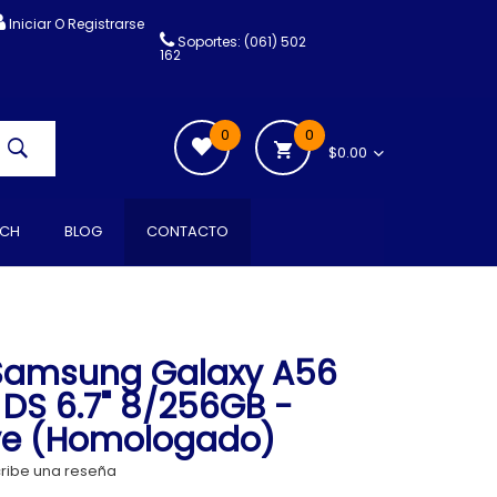
Iniciar O Registrarse
Soportes: (061) 502
162
0
0
$0.00
CH
BLOG
CONTACTO
Samsung Galaxy A56
DS 6.7" 8/256GB -
ve (Homologado)
ribe una reseña