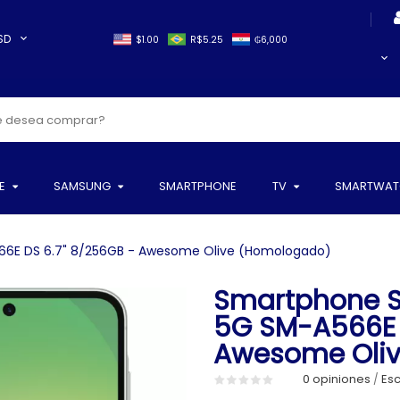
SD
$1.00
R$5.25
₲6,000
E
SAMSUNG
SMARTPHONE
TV
SMARTWAT
6E DS 6.7" 8/256GB - Awesome Olive (Homologado)
Smartphone 
5G SM-A566E 
Awesome Oli
0 opiniones
Esc
/