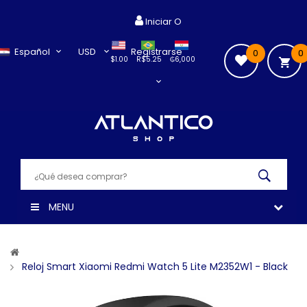
Iniciar O
Español
USD
Registrarse
0
0
$1.00
R$5.25
₲6,000
MENU
Reloj Smart Xiaomi Redmi Watch 5 Lite M2352W1 - Black