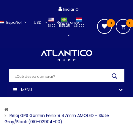
Iniciar O
Español
USD
Registrarse
0
0
$1.00
R$5.25
₲6,000
MENU
Reloj GPS Garmin Fēnix 8 47mm AMOLED - Slate
Gray/Black (010-02904-00)