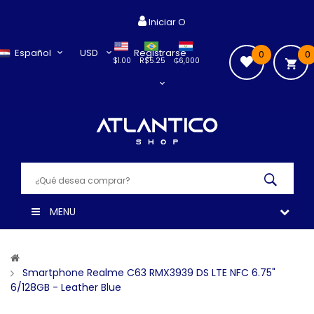
Iniciar O
Español
USD
Registrarse
0
0
$1.00
R$5.25
₲6,000
MENU
Smartphone Realme C63 RMX3939 DS LTE NFC 6.75"
6/128GB - Leather Blue