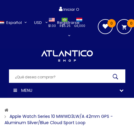
Iniciar O
Español
USD
Registrarse
0
0
$1.00
R$5.25
₲6,000
MENU
Apple Watch Series 10 MWWD3LW/A 42mm GPS -
Aluminum Silver/Blue Cloud Sport Loop