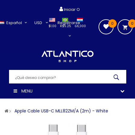
Iniciar O
Español
USD
Registrarse
0
0
$1.00
R$5.25
₲6,000
MENU
Apple Cable USB-C MLL82ZM/A (2m) - White