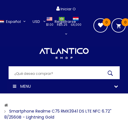
Iniciar O
Español
USD
Registrarse
0
0
$1.00
R$5.25
₲6,000
MENU
Smartphone Realme C75 RMX3941 DS LTE NFC 6.72"
8/256GB - Lightning Gold