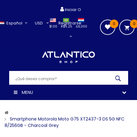
Iniciar O
Español
USD
Registrarse
0
0
$1.00
R$5.25
₲6,000
MENU
Smartphone Motorola Moto G75 XT2437-3 DS 5G NFC
8/256GB - Charcoal Grey