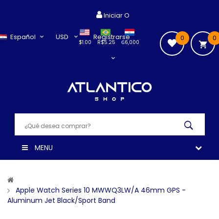
Iniciar O
Español
USD
Registrarse
0
0
$1.00
R$5.25
₲6,000
MENU
Apple Watch Series 10 MWWQ3LW/A 46mm GPS -
Aluminum Jet Black/Sport Band