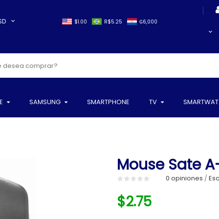
SD
$1.00
R$5.25
₲6,000
E
SAMSUNG
SMARTPHONE
TV
SMARTWAT
Mouse Sate A-
0 opiniones
Esc
/
$2.75