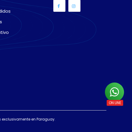
didos
s
tivo
das exclusivamente en Paraguay.