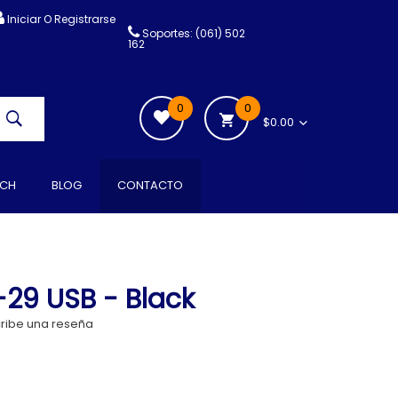
Iniciar O Registrarse
Soportes: (061) 502
162
0
0
$0.00
CH
BLOG
CONTACTO
29 USB - Black
ribe una reseña