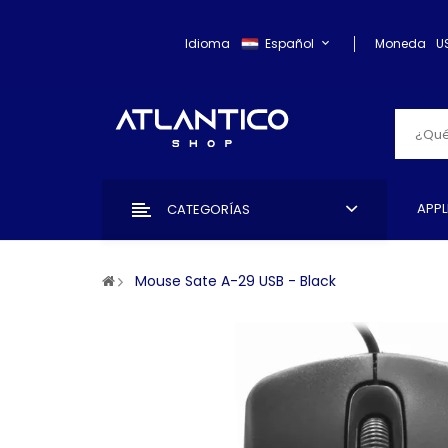
Idioma
Español
Moneda
U
APPL
CATEGORÍAS
Mouse Sate A-29 USB - Black