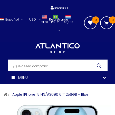
Iniciar O
Español
USD
Registrarse
0
0
$1.00
R$5.25
₲6,000
MENU
Apple IPhone 15 HN/A3090 6.1" 256GB - Blue