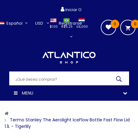
Iniciar O
Español
USD
Registrarse
0
0
$1.00
R$5.25
₲6,000
MENU
Termo Stanley The Aerolight IceFlow Bottle Fast Flow Lid
1.1L - Tigerlily