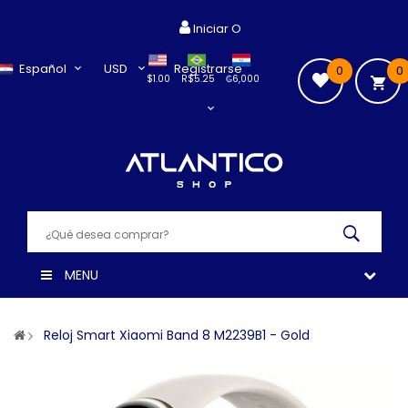
Iniciar O
Español
USD
Registrarse
0
0
$1.00
R$5.25
₲6,000
MENU
Reloj Smart Xiaomi Band 8 M2239B1 - Gold