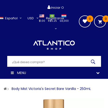
Iniciar O
Español
USD
Registrarse
0
0
$1.00
R$5.25
₲6,000
MENU
Body Mist Victoria's Secret Bare Vanilla - 250mL